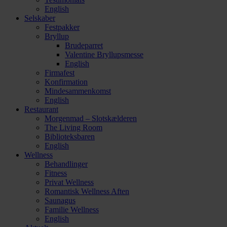
English
Selskaber
Festpakker
Bryllup
Brudeparret
Valentine Bryllupsmesse
English
Firmafest
Konfirmation
Mindesammenkomst
English
Restaurant
Morgenmad – Slotskælderen
The Living Room
Biblioteksbaren
English
Wellness
Behandlinger
Fitness
Privat Wellness
Romantisk Wellness Aften
Saunagus
Familie Wellness
English