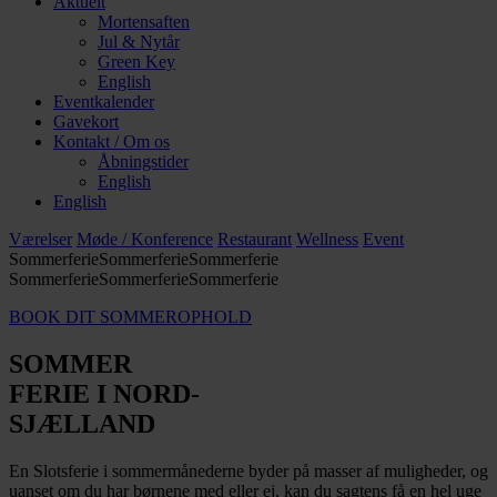
Aktuelt
Mortensaften
Jul & Nytår
Green Key
English
Eventkalender
Gavekort
Kontakt / Om os
Åbningstider
English
English
Værelser
Møde / Konference
Restaurant
Wellness
Event
Sommerferie
Sommerferie
Sommerferie
Sommerferie
Sommerferie
Sommerferie
BOOK DIT SOMMEROPHOLD
SOMMER
FERIE I NORD-
SJÆLLAND
En Slotsferie i sommermånederne byder på masser af muligheder, og
uanset om du har børnene med eller ej, kan du sagtens få en hel uge