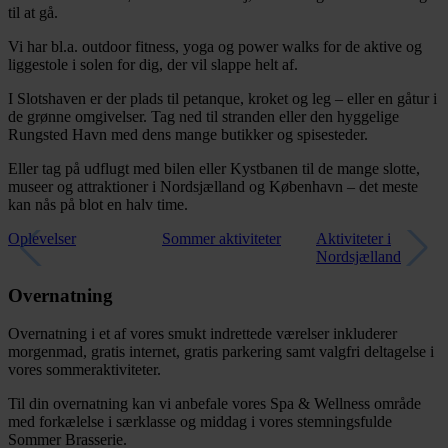
til at gå.
Vi har bl.a. outdoor fitness, yoga og power walks for de aktive og
liggestole i solen for dig, der vil slappe helt af.
I Slotshaven er der plads til petanque, kroket og leg – eller en gåtur i
de grønne omgivelser. Tag ned til stranden eller den hyggelige
Rungsted Havn med dens mange butikker og spisesteder.
Eller tag på udflugt med bilen eller Kystbanen til de mange slotte,
museer og attraktioner i Nordsjælland og København – det meste
kan nås på blot en halv time.
Oplevelser
Sommer aktiviteter
Aktiviteter i
Nordsjælland
Overnatning
Overnatning i et af vores smukt indrettede værelser inkluderer
morgenmad, gratis internet, gratis parkering samt valgfri deltagelse i
vores sommeraktiviteter.
Til din overnatning kan vi anbefale vores Spa & Wellness område
med forkælelse i særklasse og middag i vores stemningsfulde
Sommer Brasserie.