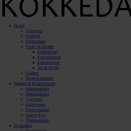
Hotel
Værelser
Ophold
Oplevelser
Ferie på Slottet
Vinterferie
Sommerferie
Efterårsferie
Jul & Nytår
Galleri
Slottets historie
Møder & Konferencer
Mødepakker
Mødelokaler
Værelser
Aktiviteter
Fremvisning
Green Key
Testimonials
Selskaber
Festpakker