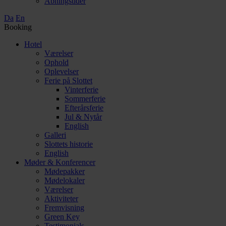
Åbningstider
Da
En
Booking
Hotel
Værelser
Ophold
Oplevelser
Ferie på Slottet
Vinterferie
Sommerferie
Efterårsferie
Jul & Nytår
English
Galleri
Slottets historie
English
Møder & Konferencer
Mødepakker
Mødelokaler
Værelser
Aktiviteter
Fremvisning
Green Key
Testimonials