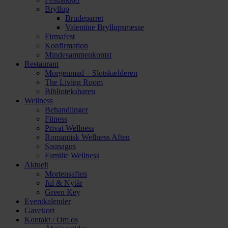
Bryllup
Brudeparret
Valentine Bryllupsmesse
Firmafest
Konfirmation
Mindesammenkomst
Restaurant
Morgenmad – Slotskælderen
The Living Room
Biblioteksbaren
Wellness
Behandlinger
Fitness
Privat Wellness
Romantisk Wellness Aften
Saunagus
Familie Wellness
Aktuelt
Mortensaften
Jul & Nytår
Green Key
Eventkalender
Gavekort
Kontakt / Om os