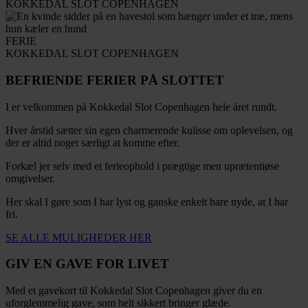
KOKKEDAL SLOT COPENHAGEN
FERIE
KOKKEDAL SLOT COPENHAGEN
BEFRIENDE FERIER PÅ SLOTTET
I er velkommen på Kokkedal Slot Copenhagen hele året rundt.
Hver årstid sætter sin egen charmerende kulisse om oplevelsen, og
der er altid noget særligt at komme efter.
Forkæl jer selv med et ferieophold i prægtige men uprætentiøse
omgivelser.
Her skal I gøre som I har lyst og ganske enkelt bare nyde, at I har
fri.
SE ALLE MULIGHEDER HER
GIV EN GAVE FOR LIVET
Med et gavekort til Kokkedal Slot Copenhagen giver du en
uforglemmelig gave, som helt sikkert bringer glæde.