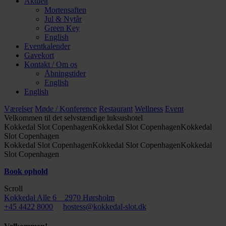
Aktuelt
Mortensaften
Jul & Nytår
Green Key
English
Eventkalender
Gavekort
Kontakt / Om os
Åbningstider
English
English
Værelser
Møde / Konference
Restaurant
Wellness
Event
Velkommen til det selvstændige luksushotel
Kokkedal Slot Copenhagen
Kokkedal Slot Copenhagen
Kokkedal
Slot Copenhagen
Kokkedal Slot Copenhagen
Kokkedal Slot Copenhagen
Kokkedal
Slot Copenhagen
Book ophold
Scroll
Kokkedal Alle 6 2970 Hørsholm
+45 4422 8000
hostess@kokkedal-slot.dk