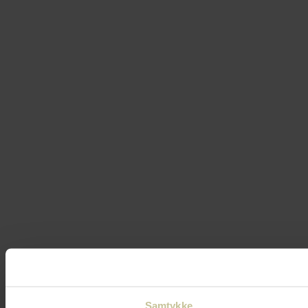
Samtykke