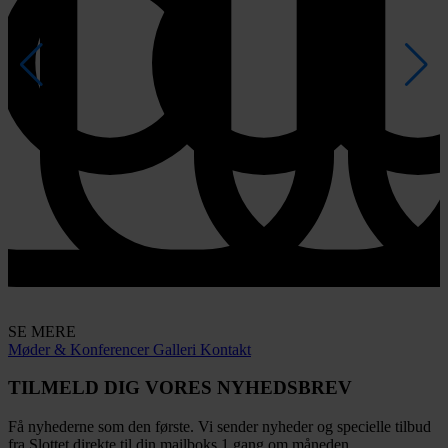
SE MERE
Møder & Konferencer
Galleri
Kontakt
TILMELD DIG VORES NYHEDSBREV
Få nyhederne som den første. Vi sender nyheder og specielle tilbud
fra Slottet direkte til din mailboks 1 gang om måneden.