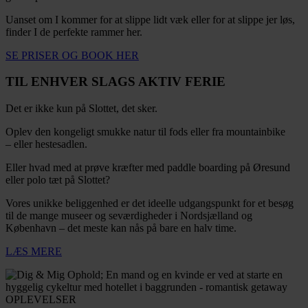
Uanset om I kommer for at slippe lidt væk eller for at slippe jer løs,
finder I de perfekte rammer her.
SE PRISER OG BOOK HER
TIL ENHVER SLAGS AKTIV FERIE
Det er ikke kun på Slottet, det sker.
Oplev den kongeligt smukke natur til fods eller fra mountainbike
– eller hestesadlen.
Eller hvad med at prøve kræfter med paddle boarding på Øresund
eller polo tæt på Slottet?
Vores unikke beliggenhed er det ideelle udgangspunkt for et besøg
til de mange museer og seværdigheder i Nordsjælland og
København – det meste kan nås på bare en halv time.
LÆS MERE
OPLEVELSER