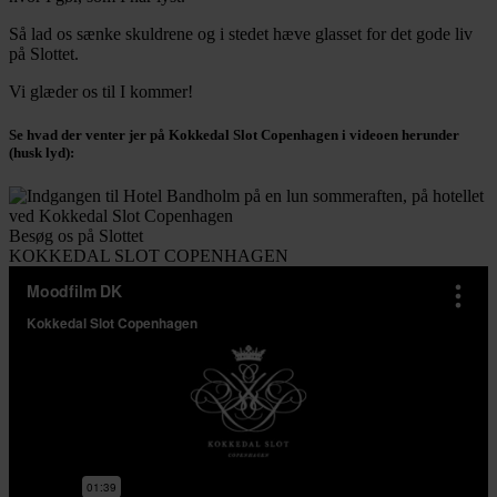
Så lad os sænke skuldrene og i stedet hæve glasset for det gode liv
på Slottet.
Vi glæder os til I kommer!
Se hvad der venter jer på Kokkedal Slot Copenhagen i videoen herunder
(husk lyd):
Besøg os på Slottet
KOKKEDAL SLOT COPENHAGEN